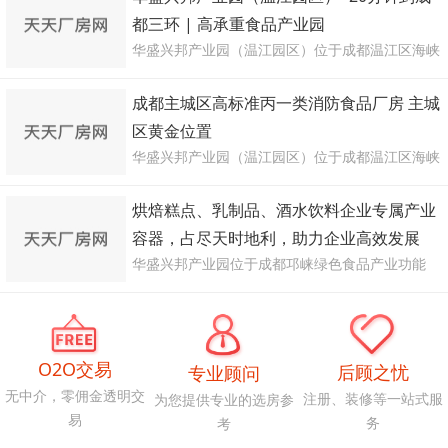
租，政策扶持力度大！
都三环 | 高承重食品产业园
华盛兴邦产业园（温江园区）位于成都温江区海峡
科技园，20分钟达成都三环，11米层高5吨承重，
适配烘焙、肉制品、乳制品等食品生产，SC证代
成都主城区高标准丙一类消防食品厂房 主城
办，专业食品产业园招租！招商热线：
区黄金位置
18980853815
华盛兴邦产业园（温江园区）位于成都温江区海峡
科技园，主营主城区高标准食品厂房出租，丙一类
消防，双层混凝土框架结构，一楼11米层高/5吨承
烘焙糕点、乳制品、酒水饮料企业专属产业
重，二楼9米层高/2.5吨承重，适配烘焙、坚果、
容器，占尽天时地利，助力企业高效发展
调味品、乳制品等食品生产，交通便捷，物流成本
华盛兴邦产业园位于成都邛崃绿色食品产业功能
低！咨询电话：18980853815
区，专业提供烘焙糕点、乳制品、酒水饮料企业专
属厂房出租，低能耗成本、完善排污配套、40分钟
直达成都，SC证/环评一站式代办，欢迎考察！
O2O交易
后顾之忧
专业顾问
无中介，零佣金透明交
注册、装修等一站式服
为您提供专业的选房参
易
务
考