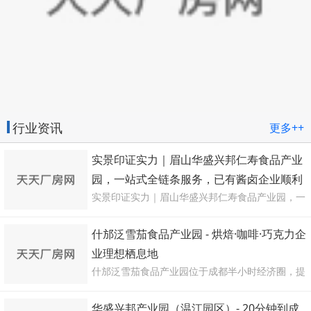
行业资讯
更多++
实景印证实力｜眉山华盛兴邦仁寿食品产业
园，一站式全链条服务，已有酱卤企业顺利
实景印证实力｜眉山华盛兴邦仁寿食品产业园，一
通过 SC 现场审核
站式全链条服务，已有酱卤企业顺利通过 SC 现场
审核首批入驻企业实景落地、SC 现
什邡泛雪茄食品产业园 - 烘焙·咖啡·巧克力企
业理想栖息地
什邡泛雪茄食品产业园位于成都半小时经济圈，提
供高标准食品厂房出租，涵盖烘焙/咖啡/巧克力产
业，一站式代办SC证/环评/安评，最高12个月免
华盛兴邦产业园（温江园区）- 20分钟到成